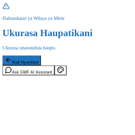
Halmashauri ya Wilaya ya Mlele
Ukurasa Haupatikani
Ukurasa unaoutafuta haupo.
Rudi Nyumbani
Ask GWF AI Assistant