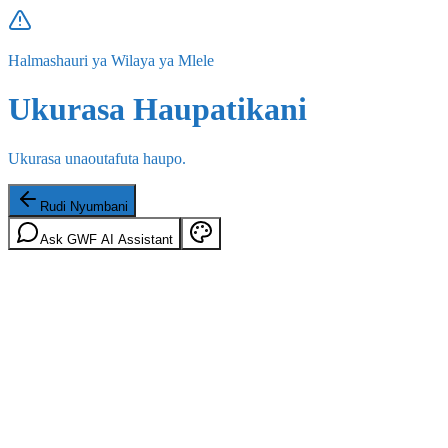
Halmashauri ya Wilaya ya Mlele
Ukurasa Haupatikani
Ukurasa unaoutafuta haupo.
Rudi Nyumbani
Ask GWF AI Assistant